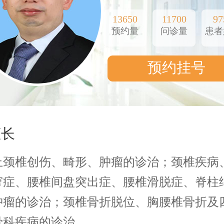
13650
11700
97
预约量
问诊量
患者
预约挂号
擅长
上颈椎创伤、畸形、肿瘤的诊治；颈椎疾病
窄症、腰椎间盘突出症、腰椎滑脱症、脊柱
肿瘤的诊治；颈椎骨折脱位、胸腰椎骨折及
骨科疾病的诊治。