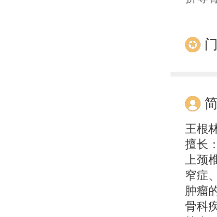
王根
擅长
上颈
窄症
肿瘤
骨科