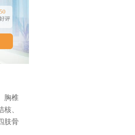
50
好评
、胸椎
结核、
四肢骨