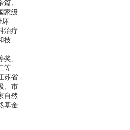
余篇。
国家级
骨坏
科治疗
和技
等奖、
二等
江苏省
级、市
家自然
然基金