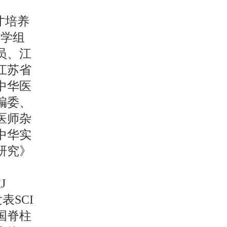
人才培养
复学组
员、江
江苏省
中华医
编委、
医师杂
中华实
研究》
J
发表SCI
国脊柱