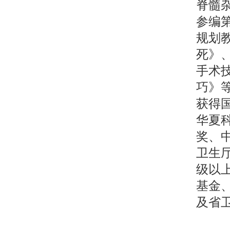
脊髓
参编
规划教
死》
手术
巧》等
获得
华夏
奖、
卫生
级以
基金
及省