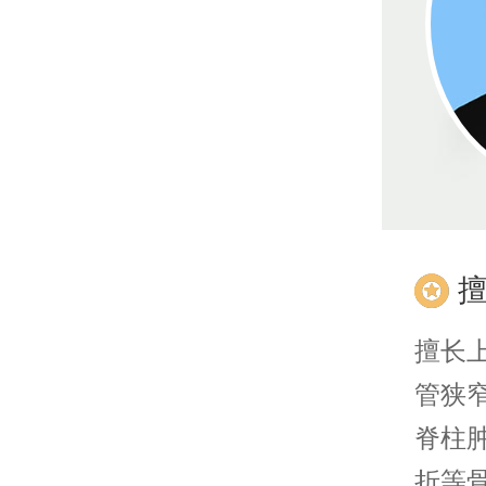
擅长
管狭
脊柱
折等