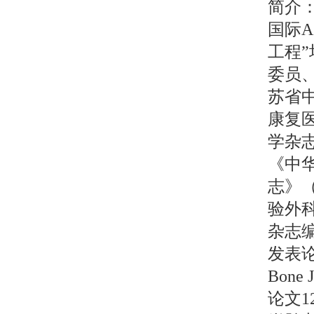
简介
国际A
工程
委员
苏省
康复
学杂
《中
志》
验外
杂志
发表论
Bone
论文