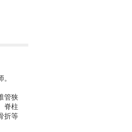
师。
椎管狭
、脊柱
骨折等