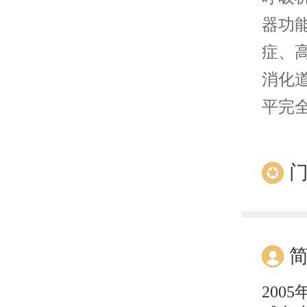
器功
症、
消化
平完
20