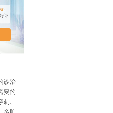
50
好评
的诊治
需要的
穿刺、
、多脏