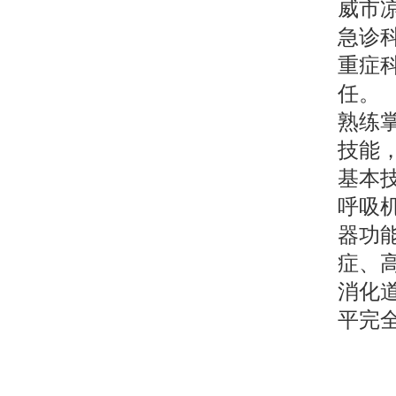
威市
急诊
重症
任。
熟练
技能
基本
呼吸
器功
症、
消化
平完