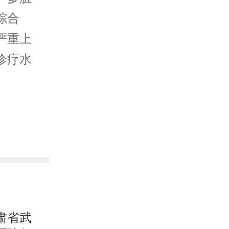
综合
严重上
诊疗水
肃省武