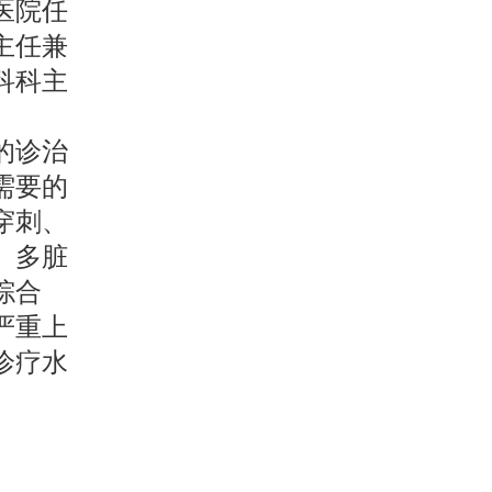
医院任
主任兼
科科主
的诊治
需要的
穿刺、
、多脏
综合
严重上
诊疗水